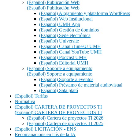
(Español) Publicación Web
(Español) Publicación Web
(Español) Alojamiento y plataforma WordPress
(Español) Web Institucional
(Español) UMH App
(Español) Gestión de dominios
(Español) Sede electrónica
(Español) Universite
(Español) Canal iTunesU UMH
(Español) Canal YouTube UMH
(Español) Podcast UMH
(Español) Editorial UMH
(Español) Soporte a equipamiento
(Español) Soporte a equipamiento
(Español) Soporte a eventos
(Español) Préstamo de material audiovisual
(Español) Sala plató
(Español) Tarifas
Normativa
(Español) CARTERA DE PROYECTOS TI
(Español) CARTERA DE PROYECTOS TI
(Español) Cartera de proyectos TI 2026
(Español) Cartera de proyectos TI 2025
(Español) LICITACIÓN - ENS
Recomanacions en l'ús de la IA