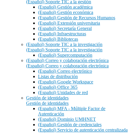
(Español) Soporte TIC a la gestión
(Español) Gestión académica
(Español) Gestión económica
(Español) Gestión de Recursos Humanos
(Español) Extensión universitaria
(Español) Secretaría General
(Español) Infraestructuras
(Español) Bibliotecas
(Español) Soporte TIC a la investigación
(Español) Soporte TIC a la investigación
(Español) Supercomputación
(Español) Correo y colaboración electrónica
(Español) Correo y colaboración electrónica
(Español) Correo electrónico
Listas de distribución
(Español) Google Workspace
(Español) Office 365
(Español) Unidades de red
Gestión de identidades
Gestión de identidades
(Español) MFA - Múltiple Factor de
Autenticación
(Español) Dominio UMHNET
(Español) Gestión de credenciales
(Español) Servicio de autenticación centralizada