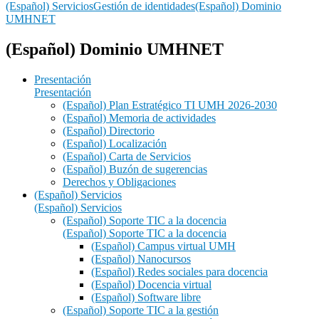
(Español) Servicios
Gestión de identidades
(Español) Dominio
UMHNET
(Español) Dominio UMHNET
Presentación
Presentación
(Español) Plan Estratégico TI UMH 2026-2030
(Español) Memoria de actividades
(Español) Directorio
(Español) Localización
(Español) Carta de Servicios
(Español) Buzón de sugerencias
Derechos y Obligaciones
(Español) Servicios
(Español) Servicios
(Español) Soporte TIC a la docencia
(Español) Soporte TIC a la docencia
(Español) Campus virtual UMH
(Español) Nanocursos
(Español) Redes sociales para docencia
(Español) Docencia virtual
(Español) Software libre
(Español) Soporte TIC a la gestión