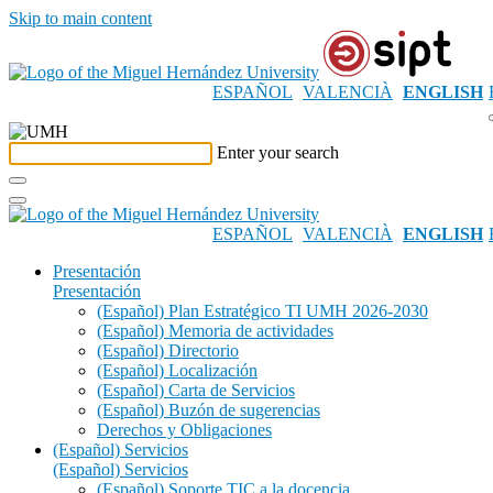
Skip to main content
ESPAÑOL
VALENCIÀ
ENGLISH
Enter your search
ESPAÑOL
VALENCIÀ
ENGLISH
Presentación
Presentación
(Español) Plan Estratégico TI UMH 2026-2030
(Español) Memoria de actividades
(Español) Directorio
(Español) Localización
(Español) Carta de Servicios
(Español) Buzón de sugerencias
Derechos y Obligaciones
(Español) Servicios
(Español) Servicios
(Español) Soporte TIC a la docencia