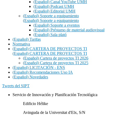
(Español) Canal YouTube UMH
(Español) Podcast UMH
(Español) Editorial UMH
(Español) Soporte a equipamiento
(Español) Soporte a equipamiento
(Español) Soporte a eventos
(Español) Préstamo de material audiovisual
(Español) Sala plató
(Español) Tarifas
Normativa
(Español) CARTERA DE PROYECTOS TI
(Español) CARTERA DE PROYECTOS TI
(Español) Cartera de proyectos TI 2026
(Español) Cartera de proyectos TI 2025
(Español) LICITACIÓN - ENS
(Español) Recomendaciones Uso IA
(Español) Novedades
Tweets del SIPT
Servicio de Innovación y Planificación Tecnológica
Edificio Hélike
Avinguda de la Universitat d'Elx, S/N