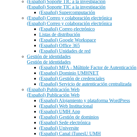
(Español) Soporte TIC a la investigación
(Español) Soporte TIC a la investigación
(Español) Supercomputación
(Español) Correo y colaboración electrónica
(Español) Correo y colaboración electrónica
(Español) Correo electrónico
Listas de distribución
(Español) Google Workspace
(Español) Office 365
(Español) Unidades de red
Gestión de identidades
Gestión de identidades
(Español) MFA - Múltiple Factor de Autenticación
(Español) Dominio UMHNET
(Español) Gestión de credenciales
(Español) Servicio de autenticación centralizada
(Español) Publicación Web
(Español) Publicación Web
(Español) Alojamiento y plataforma WordPress
(Español) Web Institucional
(Español) UMH App
(Español) Gestión de dominios
(Español) Sede electrónica
(Español) Universite
(Español) Canal iTunesU UMH