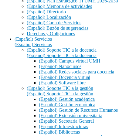
(Español) Plan Estratégico TI UMH 2026-2030
(Español) Memoria de actividades
(Español) Directorio
(Español) Localización
(Español) Carta de Servicios
(Español) Buzón de sugerencias
Derechos y Obligaciones
(Español) Servicios
(Español) Servicios
(Español) Soporte TIC a la docencia
(Español) Soporte TIC a la docencia
(Español) Campus virtual UMH
(Español) Nanocursos
(Español) Redes sociales para docencia
(Español) Docencia virtual
(Español) Software libre
(Español) Soporte TIC a la gestión
(Español) Soporte TIC a la gestión
(Español) Gestión académica
(Español) Gestión económica
(Español) Gestión de Recursos Humanos
(Español) Extensión universitaria
(Español) Secretaría General
(Español) Infraestructuras
(Español) Bibliotecas