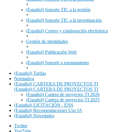
+
(Español) Soporte TIC a la gestión
+
(Español) Soporte TIC a la investigación
+
(Español) Correo y colaboración electrónica
+
Gestión de identidades
+
(Español) Publicación Web
+
(Español) Soporte a equipamiento
+
(Español) Tarifas
Normativa
(Español) CARTERA DE PROYECTOS TI
(Español) CARTERA DE PROYECTOS TI
(Español) Cartera de proyectos TI 2026
(Español) Cartera de proyectos TI 2025
(Español) LICITACIÓN - ENS
(Español) Recomendaciones Uso IA
(Español) Novedades
Twitter
YouTube