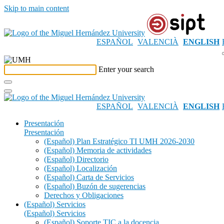
Skip to main content
ESPAÑOL
VALENCIÀ
ENGLISH
Enter your search
ESPAÑOL
VALENCIÀ
ENGLISH
Presentación
Presentación
(Español) Plan Estratégico TI UMH 2026-2030
(Español) Memoria de actividades
(Español) Directorio
(Español) Localización
(Español) Carta de Servicios
(Español) Buzón de sugerencias
Derechos y Obligaciones
(Español) Servicios
(Español) Servicios
(Español) Soporte TIC a la docencia