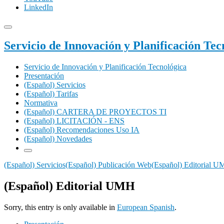
LinkedIn
Servicio de Innovación y Planificación Tec
Servicio de Innovación y Planificación Tecnológica
Presentación
(Español) Servicios
(Español) Tarifas
Normativa
(Español) CARTERA DE PROYECTOS TI
(Español) LICITACIÓN - ENS
(Español) Recomendaciones Uso IA
(Español) Novedades
(Español) Servicios
(Español) Publicación Web
(Español) Editorial 
(Español) Editorial UMH
Sorry, this entry is only available in
European Spanish
.