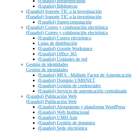
(Español) Infraestructuras
(Español) Bibliotecas
(Español) Soporte TIC a la investigación
(Español) Soporte TIC a la investigación
(Español) Supercomputación
(Español) Correo y colaboración electrónica
(Español) Correo y colaboración electrónica
(Español) Correo electrónico
Listas de distribución
(Español) Google Workspace
(Español) Office 365
(Español) Unidades de red
Gestión de identidades
Gestión de identidades
(Español) MFA - Múltiple Factor de Autenticación
(Español) Dominio UMHNET
(Español) Gestión de credenciales
(Español) Servicio de autenticación centralizada
(Español) Publicación Web
(Español) Publicación Web
(Español) Alojamiento y plataforma WordPress
(Español) Web Institucional
(Español) UMH App
(Español) Gestión de dominios
(Español) Sede electrónica