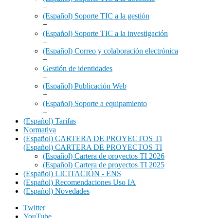
+
(Español) Soporte TIC a la gestión
+
(Español) Soporte TIC a la investigación
+
(Español) Correo y colaboración electrónica
+
Gestión de identidades
+
(Español) Publicación Web
+
(Español) Soporte a equipamiento
+
(Español) Tarifas
Normativa
(Español) CARTERA DE PROYECTOS TI
(Español) CARTERA DE PROYECTOS TI
(Español) Cartera de proyectos TI 2026
(Español) Cartera de proyectos TI 2025
(Español) LICITACIÓN - ENS
(Español) Recomendaciones Uso IA
(Español) Novedades
Twitter
YouTube