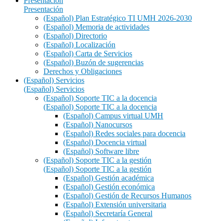
Presentación
Presentación
(Español) Plan Estratégico TI UMH 2026-2030
(Español) Memoria de actividades
(Español) Directorio
(Español) Localización
(Español) Carta de Servicios
(Español) Buzón de sugerencias
Derechos y Obligaciones
(Español) Servicios
(Español) Servicios
(Español) Soporte TIC a la docencia
(Español) Soporte TIC a la docencia
(Español) Campus virtual UMH
(Español) Nanocursos
(Español) Redes sociales para docencia
(Español) Docencia virtual
(Español) Software libre
(Español) Soporte TIC a la gestión
(Español) Soporte TIC a la gestión
(Español) Gestión académica
(Español) Gestión económica
(Español) Gestión de Recursos Humanos
(Español) Extensión universitaria
(Español) Secretaría General