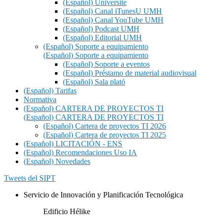
(Español) Universite
(Español) Canal iTunesU UMH
(Español) Canal YouTube UMH
(Español) Podcast UMH
(Español) Editorial UMH
(Español) Soporte a equipamiento
(Español) Soporte a equipamiento
(Español) Soporte a eventos
(Español) Préstamo de material audiovisual
(Español) Sala plató
(Español) Tarifas
Normativa
(Español) CARTERA DE PROYECTOS TI
(Español) CARTERA DE PROYECTOS TI
(Español) Cartera de proyectos TI 2026
(Español) Cartera de proyectos TI 2025
(Español) LICITACIÓN - ENS
(Español) Recomendaciones Uso IA
(Español) Novedades
Tweets del SIPT
Servicio de Innovación y Planificación Tecnológica
Edificio Hélike