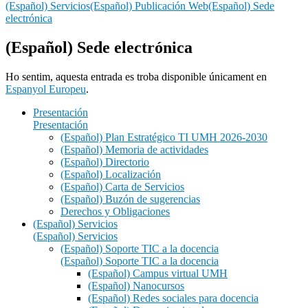
(Español) Servicios
(Español) Publicación Web
(Español) Sede
electrónica
(Español) Sede electrónica
Ho sentim, aquesta entrada es troba disponible únicament en
Espanyol Europeu
.
Presentación
Presentación
(Español) Plan Estratégico TI UMH 2026-2030
(Español) Memoria de actividades
(Español) Directorio
(Español) Localización
(Español) Carta de Servicios
(Español) Buzón de sugerencias
Derechos y Obligaciones
(Español) Servicios
(Español) Servicios
(Español) Soporte TIC a la docencia
(Español) Soporte TIC a la docencia
(Español) Campus virtual UMH
(Español) Nanocursos
(Español) Redes sociales para docencia