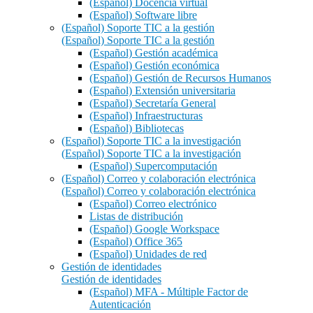
(Español) Docencia virtual
(Español) Software libre
(Español) Soporte TIC a la gestión
(Español) Soporte TIC a la gestión
(Español) Gestión académica
(Español) Gestión económica
(Español) Gestión de Recursos Humanos
(Español) Extensión universitaria
(Español) Secretaría General
(Español) Infraestructuras
(Español) Bibliotecas
(Español) Soporte TIC a la investigación
(Español) Soporte TIC a la investigación
(Español) Supercomputación
(Español) Correo y colaboración electrónica
(Español) Correo y colaboración electrónica
(Español) Correo electrónico
Listas de distribución
(Español) Google Workspace
(Español) Office 365
(Español) Unidades de red
Gestión de identidades
Gestión de identidades
(Español) MFA - Múltiple Factor de
Autenticación