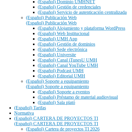
(Español) Dominio UMHNET
(Español) Gestión de credenciales
(Español) Servicio de autenticación centralizada
(Español) Publicación Web
(Español) Publicación Web
(Español) Alojamiento y plataforma WordPress
(Español) Web Institucional
(Español) UMH App
(Español) Gestión de dominios
(Español) Sede electrónica
(Español) Universite
(Español) Canal iTunesU UMH
(Español) Canal YouTube UMH
(Español) Podcast UMH
(Español) Editorial UMH
(Español) Soporte a equipamiento
(Español) Soporte a equipamiento
(Español) Soporte a eventos
(Español) Préstamo de material audiovisual
(Español) Sala plató
(Español) Tarifas
Normativa
(Español) CARTERA DE PROYECTOS TI
(Español) CARTERA DE PROYECTOS TI
(Español) Cartera de proyectos TI 2026