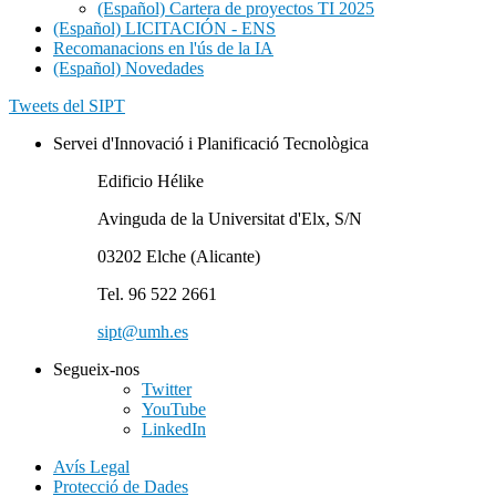
(Español) Cartera de proyectos TI 2025
(Español) LICITACIÓN - ENS
Recomanacions en l'ús de la IA
(Español) Novedades
Tweets del SIPT
Servei d'Innovació i Planificació Tecnològica
Edificio Hélike
Avinguda de la Universitat d'Elx, S/N
03202 Elche (Alicante)
Tel. 96 522 2661
sipt@umh.es
Segueix-nos
Twitter
YouTube
LinkedIn
Avís Legal
Protecció de Dades