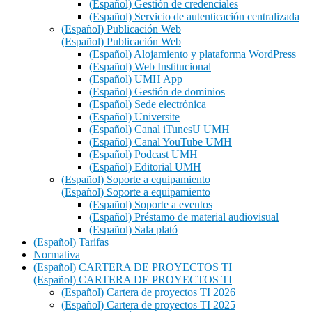
(Español) Gestión de credenciales
(Español) Servicio de autenticación centralizada
(Español) Publicación Web
(Español) Publicación Web
(Español) Alojamiento y plataforma WordPress
(Español) Web Institucional
(Español) UMH App
(Español) Gestión de dominios
(Español) Sede electrónica
(Español) Universite
(Español) Canal iTunesU UMH
(Español) Canal YouTube UMH
(Español) Podcast UMH
(Español) Editorial UMH
(Español) Soporte a equipamiento
(Español) Soporte a equipamiento
(Español) Soporte a eventos
(Español) Préstamo de material audiovisual
(Español) Sala plató
(Español) Tarifas
Normativa
(Español) CARTERA DE PROYECTOS TI
(Español) CARTERA DE PROYECTOS TI
(Español) Cartera de proyectos TI 2026
(Español) Cartera de proyectos TI 2025