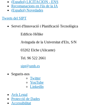
(Español) LICITACIÓN - ENS
Recomanacions en l'ús de la IA
(Español) Novedades
Tweets del SIPT
Servei d'Innovació i Planificació Tecnològica
Edificio Hélike
Avinguda de la Universitat d'Elx, S/N
03202 Elche (Alicante)
Tel. 96 522 2661
sipt@umh.es
Segueix-nos
Twitter
YouTube
LinkedIn
Avís Legal
Protecció de Dades
Accessibilitat