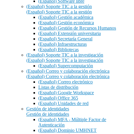
(Español) Software libre
(Español) Soporte TIC a la gestión
(Español) Soporte TIC a la gestión
(Español) Gestión académica
(Español) Gestión económica
(Español) Gestión de Recursos Humanos
(Español) Extensión universitaria
(Español) Secretaría General
(Español) Infraestructuras
(Español) Bibliotecas
(Español) Soporte TIC a la investigación
(Español) Soporte TIC a la investigación
(Español) Supercomputación
(Español) Correo y colaboración electrónica
(Español) Correo y colaboración electrónica
(Español) Correo electrónico
Listas de distribución
(Español) Google Workspace
(Español) Office 365
(Español) Unidades de red
Gestión de identidades
Gestión de identidades
(Español) MFA - Múltiple Factor de
Autenticación
(Español) Dominio UMHNET