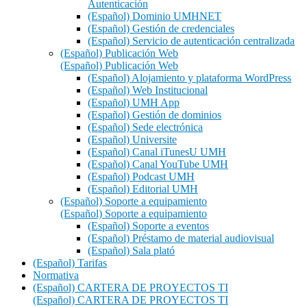
Autenticación
(Español) Dominio UMHNET
(Español) Gestión de credenciales
(Español) Servicio de autenticación centralizada
(Español) Publicación Web
(Español) Publicación Web
(Español) Alojamiento y plataforma WordPress
(Español) Web Institucional
(Español) UMH App
(Español) Gestión de dominios
(Español) Sede electrónica
(Español) Universite
(Español) Canal iTunesU UMH
(Español) Canal YouTube UMH
(Español) Podcast UMH
(Español) Editorial UMH
(Español) Soporte a equipamiento
(Español) Soporte a equipamiento
(Español) Soporte a eventos
(Español) Préstamo de material audiovisual
(Español) Sala plató
(Español) Tarifas
Normativa
(Español) CARTERA DE PROYECTOS TI
(Español) CARTERA DE PROYECTOS TI