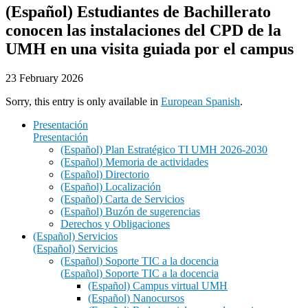
(Español) Estudiantes de Bachillerato
conocen las instalaciones del CPD de la
UMH en una visita guiada por el campus
23 February 2026
Sorry, this entry is only available in
European Spanish
.
Presentación
Presentación
(Español) Plan Estratégico TI UMH 2026-2030
(Español) Memoria de actividades
(Español) Directorio
(Español) Localización
(Español) Carta de Servicios
(Español) Buzón de sugerencias
Derechos y Obligaciones
(Español) Servicios
(Español) Servicios
(Español) Soporte TIC a la docencia
(Español) Soporte TIC a la docencia
(Español) Campus virtual UMH
(Español) Nanocursos