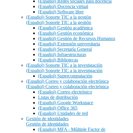
(Español) Redes sociales para docencia
(Español) Docencia virtual
(Español) Software libre
(Español) Soporte TIC a la gestión
(Español) Soporte TIC a la gestión
(Español) Gestión académica
(Español) Gestión económica
(Español) Gestión de Recursos Humanos
(Español) Extensión universitaria
(Español) Secretaría General
(Español) Infraestructuras
(Español) Bibliotecas
(Español) Soporte TIC a la investigación
(Español) Soporte TIC a la investigación
(Español) Supercomputación
(Español) Correo y colaboración electrónica
(Español) Correo y colaboración electrónica
(Español) Correo electrónico
Listas de distribución
(Español) Google Workspace
(Español) Office 365
(Español) Unidades de red
Gestión de identidades
Gestión de identidades
(Español) MFA - Múltiple Factor de