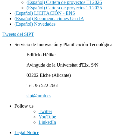
(Español) Cartera de proyectos TI 2026
(Español) Cartera de proyectos TI 2025
(Español) LICITACIÓN - ENS
(Español) Recomendaciones Uso IA
(Español) Novedades
Tweets del SIPT
Servicio de Innovación y Planificación Tecnológica
Edificio Hélike
Avinguda de la Universitat d'Elx, S/N
03202 Elche (Alicante)
Tel. 96 522 2661
sipt@umh.es
Follow us
Twitter
YouTube
LinkedIn
Legal Notice